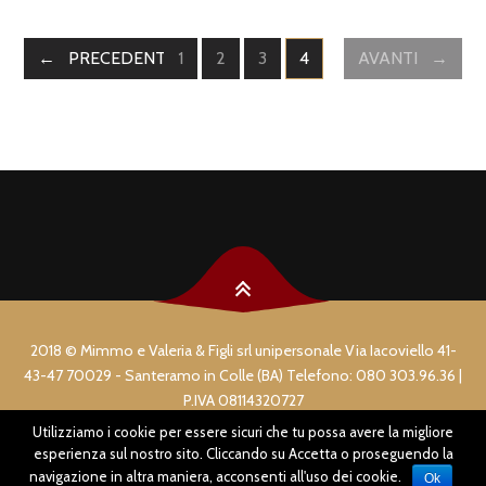
PRECEDENTE
1
2
3
4
AVANTI
PAGINE
PAGINE
PAGINE
PAGINE
POSTS
NAVIGATION
2018 © Mimmo e Valeria & Figli srl unipersonale Via Iacoviello 41-
43-47 70029 - Santeramo in Colle (BA) Telefono: 080 303.96.36 |
P.IVA 08114320727
Utilizziamo i cookie per essere sicuri che tu possa avere la migliore
COPYRIGHT & PRIVACY
esperienza sul nostro sito. Cliccando su Accetta o proseguendo la
navigazione in altra maniera, acconsenti all'uso dei cookie.
Ok