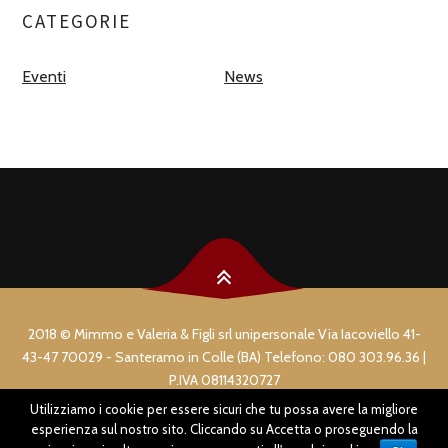
CATEGORIE
Eventi
News
2018 © Mimmo e Valeria & Figli srl unipersonale Via Iacoviello 41-
43-47 70029 - Santeramo in Colle (BA) Telefono: 080 303.96.36 |
P.IVA 08114320727
Utilizziamo i cookie per essere sicuri che tu possa avere la migliore
COPYRIGHT & PRIVACY
esperienza sul nostro sito. Cliccando su Accetta o proseguendo la